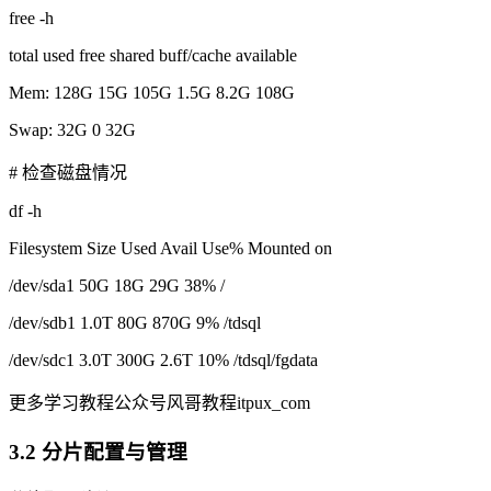
free -h
total used free shared buff/cache available
Mem: 128G 15G 105G 1.5G 8.2G 108G
Swap: 32G 0 32G
# 检查磁盘情况
df -h
Filesystem Size Used Avail Use% Mounted on
/dev/sda1 50G 18G 29G 38% /
/dev/sdb1 1.0T 80G 870G 9% /tdsql
/dev/sdc1 3.0T 300G 2.6T 10% /tdsql/fgdata
更多学习教程公众号风哥教程itpux_com
3.2 分片配置与管理