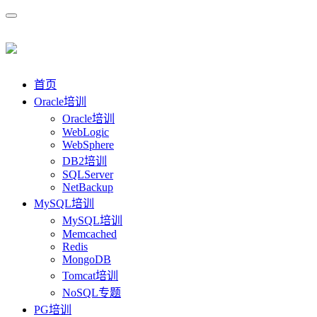
首页
Oracle培训
Oracle培训
WebLogic
WebSphere
DB2培训
SQLServer
NetBackup
MySQL培训
MySQL培训
Memcached
Redis
MongoDB
Tomcat培训
NoSQL专题
PG培训