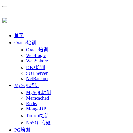
首页
Oracle培训
Oracle培训
WebLogic
WebSphere
DB2培训
SQLServer
NetBackup
MySQL培训
MySQL培训
Memcached
Redis
MongoDB
Tomcat培训
NoSQL专题
PG培训