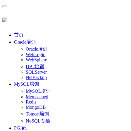
首页
Oracle培训
Oracle培训
WebLogic
WebSphere
DB2培训
SQLServer
NetBackup
MySQL培训
MySQL培训
Memcached
Redis
MongoDB
Tomcat培训
NoSQL专题
PG培训