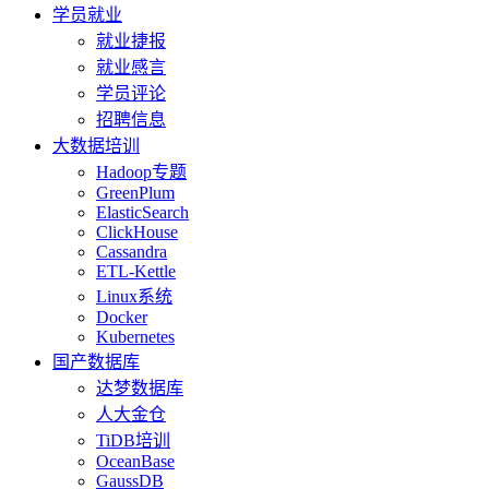
学员就业
就业捷报
就业感言
学员评论
招聘信息
大数据培训
Hadoop专题
GreenPlum
ElasticSearch
ClickHouse
Cassandra
ETL-Kettle
Linux系统
Docker
Kubernetes
国产数据库
达梦数据库
人大金仓
TiDB培训
OceanBase
GaussDB