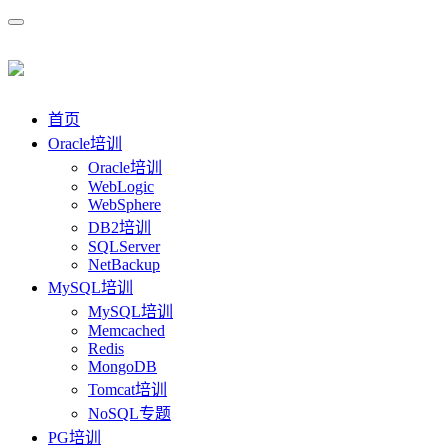
首页
Oracle培训
Oracle培训
WebLogic
WebSphere
DB2培训
SQLServer
NetBackup
MySQL培训
MySQL培训
Memcached
Redis
MongoDB
Tomcat培训
NoSQL专题
PG培训