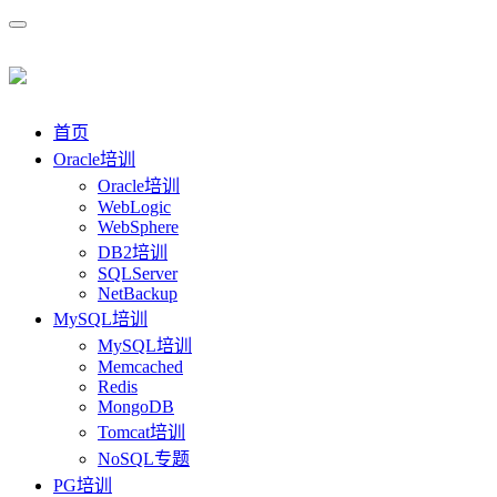
首页
Oracle培训
Oracle培训
WebLogic
WebSphere
DB2培训
SQLServer
NetBackup
MySQL培训
MySQL培训
Memcached
Redis
MongoDB
Tomcat培训
NoSQL专题
PG培训