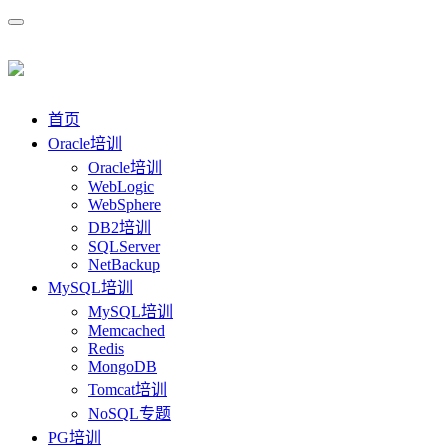
首页
Oracle培训
Oracle培训
WebLogic
WebSphere
DB2培训
SQLServer
NetBackup
MySQL培训
MySQL培训
Memcached
Redis
MongoDB
Tomcat培训
NoSQL专题
PG培训