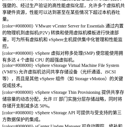
强健的、经过生产验证的高性能虚拟化层，允许多个虚拟机共
享硬件资源，性能可以达到甚至在某些情况下超过本机吞吐
量。
[color=#008000]· VMware vCenter Server for Essentials 通过内置
的物理机到虚拟机(P2V) 转换和使用虚拟机模板进行快速部
署，可为所有虚拟机和 vSphere主机提供集中化管理和性能监
控。
[color=#008000]· vSphere 虚拟对称多处理(SMP) 使您能使用拥
有多达 4 个虚拟 CPU 的超强虚拟机。
[color=#008000]· vSphere vStorage Virtual Machine File System
(VMFS) 允许虚拟机访问共享存储设备（光纤通道、iSCSI
等），而且是其他 vSphere 组件（如 Storage vMotion）的关键
促成技术。
[color=#008000]· vSphere vStorage Thin Provisioning 提供共享存
储容量的动态分配，允许 IT 部门实施分层存储战略，同时将
存储开支削减多达 50%。
[color=#008000]· vSphere vStorage API 可提供与受支持的第三
方数据保护的集成。
[color=#008000]· vCenter Update Manager 可自动跟踪、修补和