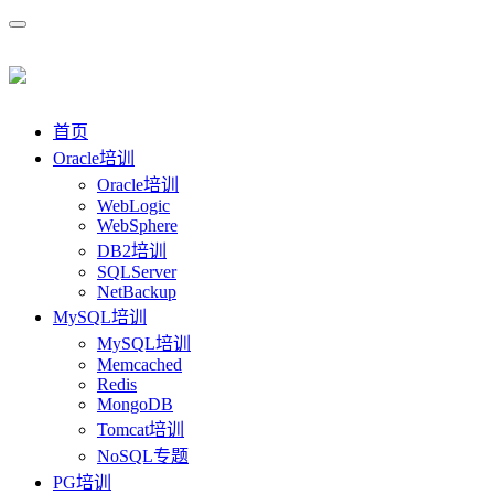
首页
Oracle培训
Oracle培训
WebLogic
WebSphere
DB2培训
SQLServer
NetBackup
MySQL培训
MySQL培训
Memcached
Redis
MongoDB
Tomcat培训
NoSQL专题
PG培训