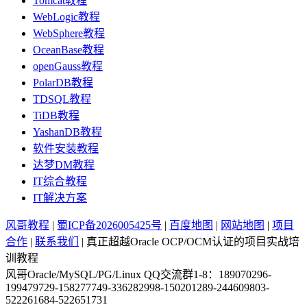
Tomcat教程
WebLogic教程
WebSphere教程
OceanBase教程
openGauss教程
PolarDB教程
TDSQL教程
TiDB教程
YashanDB教程
软件安装教程
达梦DM教程
IT综合教程
IT解决方案
风哥教程
|
蜀ICP备2026005425号
|
百度地图
|
网站地图
|
项目
合作
|
联系我们
| 真正超越Oracle OCP/OCM认证的项目实战培
训教程
风哥Oracle/MySQL/PG/Linux QQ交流群1-8：189070296-
199479729-158277749-336282998-150201289-244609803-
522261684-522651731