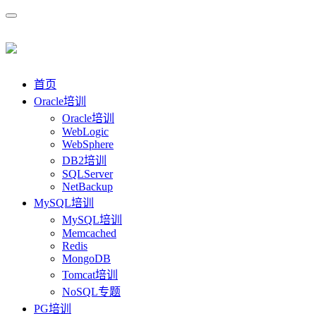
首页
Oracle培训
Oracle培训
WebLogic
WebSphere
DB2培训
SQLServer
NetBackup
MySQL培训
MySQL培训
Memcached
Redis
MongoDB
Tomcat培训
NoSQL专题
PG培训