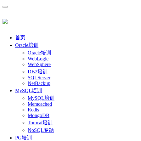
首页
Oracle培训
Oracle培训
WebLogic
WebSphere
DB2培训
SQLServer
NetBackup
MySQL培训
MySQL培训
Memcached
Redis
MongoDB
Tomcat培训
NoSQL专题
PG培训