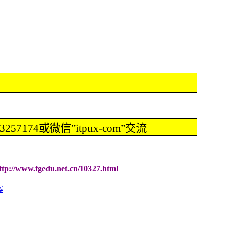
57174或微信”itpux-com”交流
ttp://www.fgedu.net.cn/10327.html
案