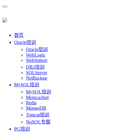
首页
Oracle培训
Oracle培训
WebLogic
WebSphere
DB2培训
SQLServer
NetBackup
MySQL培训
MySQL培训
Memcached
Redis
MongoDB
Tomcat培训
NoSQL专题
PG培训