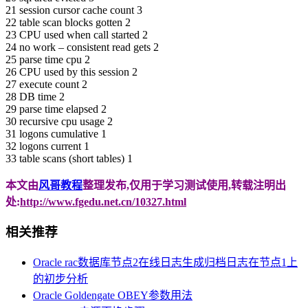
21 session cursor cache count 3
22 table scan blocks gotten 2
23 CPU used when call started 2
24 no work – consistent read gets 2
25 parse time cpu 2
26 CPU used by this session 2
27 execute count 2
28 DB time 2
29 parse time elapsed 2
30 recursive cpu usage 2
31 logons cumulative 1
32 logons current 1
33 table scans (short tables) 1
本文由
风哥教程
整理发布,仅用于学习测试使用,转载注明出
处:
http://www.fgedu.net.cn/10327.html
相关推荐
Oracle rac数据库节点2在线日志生成归档日志在节点1上
的初步分析
Oracle Goldengate OBEY参数用法