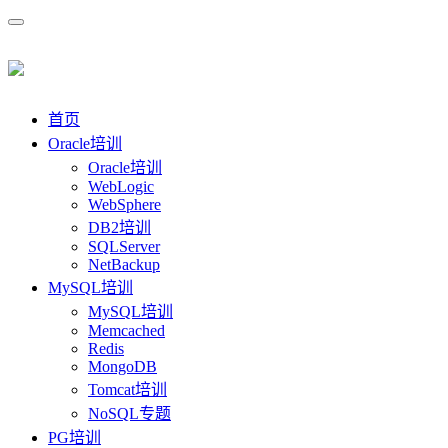
首页
Oracle培训
Oracle培训
WebLogic
WebSphere
DB2培训
SQLServer
NetBackup
MySQL培训
MySQL培训
Memcached
Redis
MongoDB
Tomcat培训
NoSQL专题
PG培训