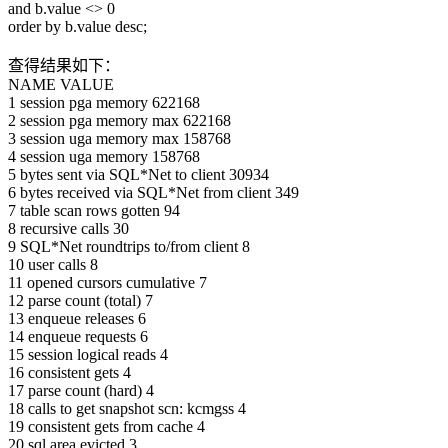
and b.value <> 0
order by b.value desc;
查得结果如下：
NAME VALUE
1 session pga memory 622168
2 session pga memory max 622168
3 session uga memory max 158768
4 session uga memory 158768
5 bytes sent via SQL*Net to client 30934
6 bytes received via SQL*Net from client 349
7 table scan rows gotten 94
8 recursive calls 30
9 SQL*Net roundtrips to/from client 8
10 user calls 8
11 opened cursors cumulative 7
12 parse count (total) 7
13 enqueue releases 6
14 enqueue requests 6
15 session logical reads 4
16 consistent gets 4
17 parse count (hard) 4
18 calls to get snapshot scn: kcmgss 4
19 consistent gets from cache 4
20 sql area evicted 3