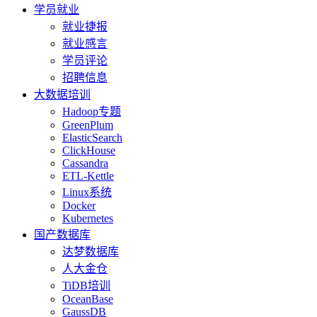
学员就业
就业捷报
就业感言
学员评论
招聘信息
大数据培训
Hadoop专题
GreenPlum
ElasticSearch
ClickHouse
Cassandra
ETL-Kettle
Linux系统
Docker
Kubernetes
国产数据库
达梦数据库
人大金仓
TiDB培训
OceanBase
GaussDB