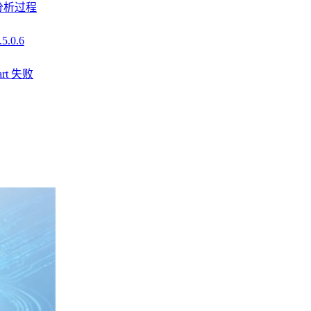
入分析过程
.0.6
art 失败