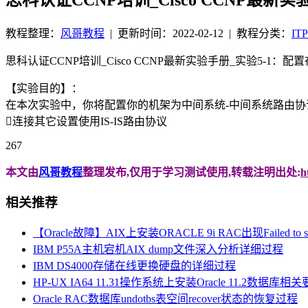
教程整理：
风哥教程
|
更新时间：2022-02-12
| 教程分类：
IT
思科认证CCNP培训_Cisco CCNP最新实验手册_实验5-1：配
【实验目的】：
在本次实验中，你将配置你的机架为中间系统-中间系统路由协
连接其它设置使用IS-IS路由协议
267
本文由
风哥教程
整理发布,仅用于学习测试使用,转载注明出处:
h
相关推荐
【Oracle故障】AIX上安装ORACLE 9i RAC出现Failed to start
IBM P55A主机宕机AIX dump文件深入分析详细过程
IBM DS4000存储在线更换硬盘的详细过程
HP-UX IA64 11.31操作系统上安装Oracle 11.2数据库相
Oracle RAC数据库undotbs表空间recover状态的恢复过程