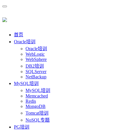
首页
Oracle培训
Oracle培训
WebLogic
WebSphere
DB2培训
SQLServer
NetBackup
MySQL培训
MySQL培训
Memcached
Redis
MongoDB
Tomcat培训
NoSQL专题
PG培训