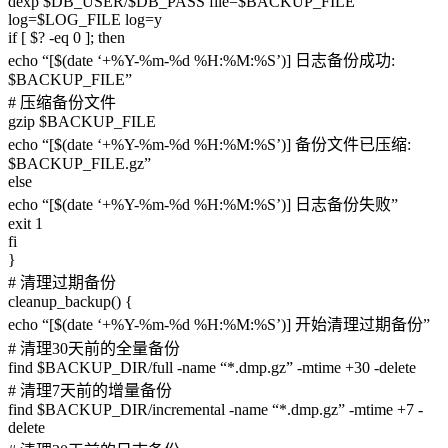
dexp $DB_USER/$DB_PASS file=$BACKUP_FILE
log=$LOG_FILE log=y
if [ $? -eq 0 ]; then
echo “[$(date ‘+%Y-%m-%d %H:%M:%S’)] 日志备份成功:
$BACKUP_FILE”
# 压缩备份文件
gzip $BACKUP_FILE
echo “[$(date ‘+%Y-%m-%d %H:%M:%S’)] 备份文件已压缩:
$BACKUP_FILE.gz”
else
echo “[$(date ‘+%Y-%m-%d %H:%M:%S’)] 日志备份失败”
exit 1
fi
}
# 清理过期备份
cleanup_backup() {
echo “[$(date ‘+%Y-%m-%d %H:%M:%S’)] 开始清理过期备份”
# 清理30天前的全量备份
find $BACKUP_DIR/full -name “*.dmp.gz” -mtime +30 -delete
# 清理7天前的增量备份
find $BACKUP_DIR/incremental -name “*.dmp.gz” -mtime +7 -
delete