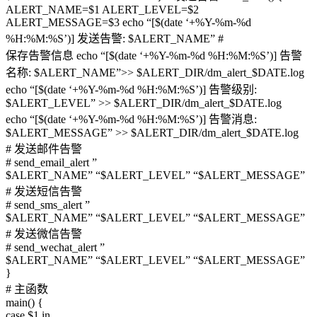
ALERT_NAME=$1 ALERT_LEVEL=$2
ALERT_MESSAGE=$3 echo “[$(date ‘+%Y-%m-%d
%H:%M:%S’)] 发送告警: $ALERT_NAME” #
保存告警信息 echo “[$(date ‘+%Y-%m-%d %H:%M:%S’)] 告警
名称: $ALERT_NAME”>> $ALERT_DIR/dm_alert_$DATE.log
echo “[$(date ‘+%Y-%m-%d %H:%M:%S’)] 告警级别:
$ALERT_LEVEL” >> $ALERT_DIR/dm_alert_$DATE.log
echo “[$(date ‘+%Y-%m-%d %H:%M:%S’)] 告警消息:
$ALERT_MESSAGE” >> $ALERT_DIR/dm_alert_$DATE.log
# 发送邮件告警
# send_email_alert ”
$ALERT_NAME” “$ALERT_LEVEL” “$ALERT_MESSAGE”
# 发送短信告警
# send_sms_alert ”
$ALERT_NAME” “$ALERT_LEVEL” “$ALERT_MESSAGE”
# 发送微信告警
# send_wechat_alert ”
$ALERT_NAME” “$ALERT_LEVEL” “$ALERT_MESSAGE”
}
# 主函数
main() {
case $1 in