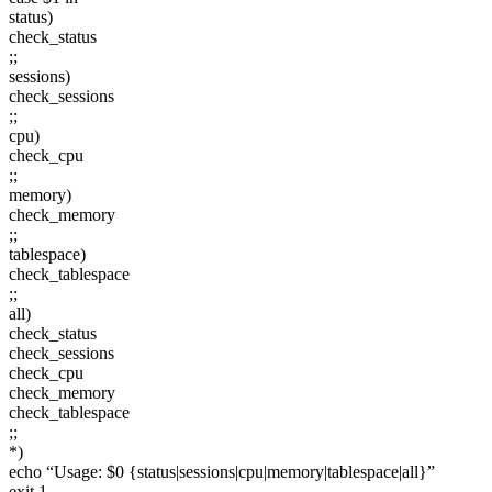
status)
check_status
;;
sessions)
check_sessions
;;
cpu)
check_cpu
;;
memory)
check_memory
;;
tablespace)
check_tablespace
;;
all)
check_status
check_sessions
check_cpu
check_memory
check_tablespace
;;
*)
echo “Usage: $0 {status|sessions|cpu|memory|tablespace|all}”
exit 1