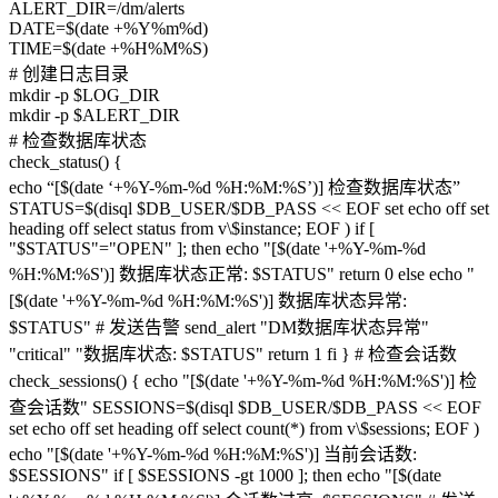
ALERT_DIR=/dm/alerts
DATE=$(date +%Y%m%d)
TIME=$(date +%H%M%S)
# 创建日志目录
mkdir -p $LOG_DIR
mkdir -p $ALERT_DIR
# 检查数据库状态
check_status() {
echo “[$(date ‘+%Y-%m-%d %H:%M:%S’)] 检查数据库状态”
STATUS=$(disql $DB_USER/$DB_PASS << EOF set echo off set
heading off select status from v\$instance; EOF ) if [
"$STATUS"="OPEN" ]; then echo "[$(date '+%Y-%m-%d
%H:%M:%S')] 数据库状态正常: $STATUS" return 0 else echo "
[$(date '+%Y-%m-%d %H:%M:%S')] 数据库状态异常:
$STATUS" # 发送告警 send_alert "DM数据库状态异常"
"critical" "数据库状态: $STATUS" return 1 fi } # 检查会话数
check_sessions() { echo "[$(date '+%Y-%m-%d %H:%M:%S')] 检
查会话数" SESSIONS=$(disql $DB_USER/$DB_PASS << EOF
set echo off set heading off select count(*) from v\$sessions; EOF )
echo "[$(date '+%Y-%m-%d %H:%M:%S')] 当前会话数:
$SESSIONS" if [ $SESSIONS -gt 1000 ]; then echo "[$(date