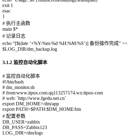
exit 1
esac
}
# 执行主函数
main $*
# 记录日志
echo “[$(date ‘+%Y-%m-%d %H:%M:%S’)] 备份操作完成” >>
$LOG_DIR/dm_backup.log
3.1.2 监控自动化脚本
# 监控自动化脚本
#!/bin/bash
# dm_monitor.sh
# from:www.itpux.com.qq113257174.wx:itpux-com
# web: `http://www.fgedu.net.cn`
export DM_HOME=/dm/app
export PATH=$PATH:$DM_HOME/bin
# 配置参数
DB_USER=zabbix
DB_PASS=Zabbix123
LOG_DIR=/dm/logs