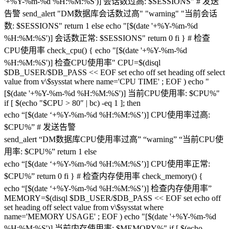
'+%Y-%m-%d %H:%M:%S')] 会话数过高: $SESSIONS" # 发送
告警 send_alert "DM数据库会话数过高" "warning" "当前会话
数: $SESSIONS" return 1 else echo "[$(date '+%Y-%m-%d
%H:%M:%S')] 会话数正常: $SESSIONS" return 0 fi } # 检查
CPU使用率 check_cpu() { echo "[$(date '+%Y-%m-%d
%H:%M:%S')] 检查CPU使用率" CPU=$(disql
$DB_USER/$DB_PASS << EOF set echo off set heading off select
value from v\$sysstat where name='CPU TIME' ; EOF ) echo "
[$(date '+%Y-%m-%d %H:%M:%S')] 当前CPU使用率: $CPU%"
if [ $(echo "$CPU > 80″ | bc) -eq 1 ]; then
echo “[$(date ‘+%Y-%m-%d %H:%M:%S’)] CPU使用率过高:
$CPU%” # 发送告警
send_alert “DM数据库CPU使用率过高” “warning” “当前CPU使
用率: $CPU%” return 1 else
echo “[$(date ‘+%Y-%m-%d %H:%M:%S’)] CPU使用率正常:
$CPU%” return 0 fi } # 检查内存使用率 check_memory() {
echo “[$(date ‘+%Y-%m-%d %H:%M:%S’)] 检查内存使用率”
MEMORY=$(disql $DB_USER/$DB_PASS << EOF set echo off
set heading off select value from v\$sysstat where
name='MEMORY USAGE' ; EOF ) echo "[$(date '+%Y-%m-%d
%H:%M:%S')] 当前内存使用率: $MEMORY%" if [ $(echo