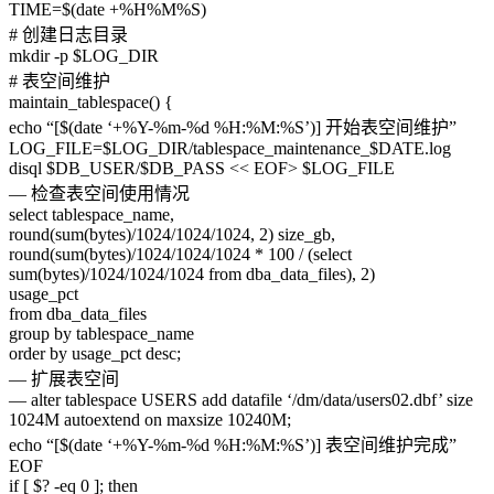
TIME=$(date +%H%M%S)
# 创建日志目录
mkdir -p $LOG_DIR
# 表空间维护
maintain_tablespace() {
echo “[$(date ‘+%Y-%m-%d %H:%M:%S’)] 开始表空间维护”
LOG_FILE=$LOG_DIR/tablespace_maintenance_$DATE.log
disql $DB_USER/$DB_PASS << EOF> $LOG_FILE
— 检查表空间使用情况
select tablespace_name,
round(sum(bytes)/1024/1024/1024, 2) size_gb,
round(sum(bytes)/1024/1024/1024 * 100 / (select
sum(bytes)/1024/1024/1024 from dba_data_files), 2)
usage_pct
from dba_data_files
group by tablespace_name
order by usage_pct desc;
— 扩展表空间
— alter tablespace USERS add datafile ‘/dm/data/users02.dbf’ size
1024M autoextend on maxsize 10240M;
echo “[$(date ‘+%Y-%m-%d %H:%M:%S’)] 表空间维护完成”
EOF
if [ $? -eq 0 ]; then