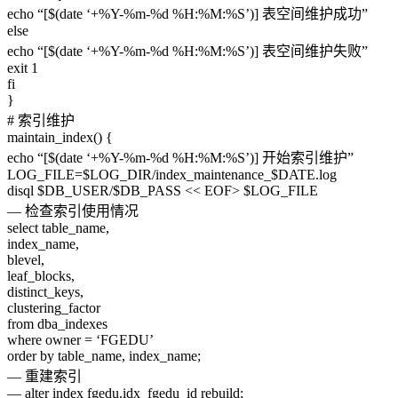
echo “[$(date ‘+%Y-%m-%d %H:%M:%S’)] 表空间维护成功”
else
echo “[$(date ‘+%Y-%m-%d %H:%M:%S’)] 表空间维护失败”
exit 1
fi
}
# 索引维护
maintain_index() {
echo “[$(date ‘+%Y-%m-%d %H:%M:%S’)] 开始索引维护”
LOG_FILE=$LOG_DIR/index_maintenance_$DATE.log
disql $DB_USER/$DB_PASS << EOF> $LOG_FILE
— 检查索引使用情况
select table_name,
index_name,
blevel,
leaf_blocks,
distinct_keys,
clustering_factor
from dba_indexes
where owner = ‘FGEDU’
order by table_name, index_name;
— 重建索引
— alter index fgedu.idx_fgedu_id rebuild;