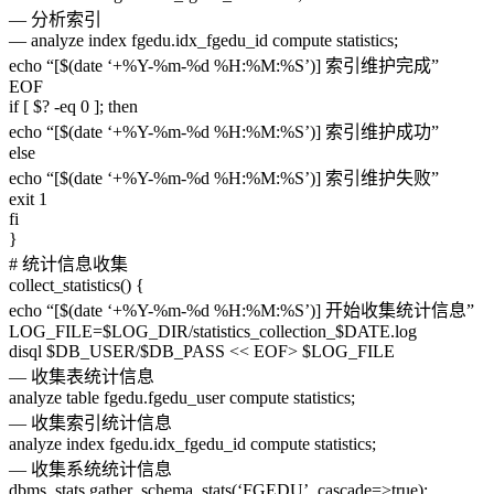
— 分析索引
— analyze index fgedu.idx_fgedu_id compute statistics;
echo “[$(date ‘+%Y-%m-%d %H:%M:%S’)] 索引维护完成”
EOF
if [ $? -eq 0 ]; then
echo “[$(date ‘+%Y-%m-%d %H:%M:%S’)] 索引维护成功”
else
echo “[$(date ‘+%Y-%m-%d %H:%M:%S’)] 索引维护失败”
exit 1
fi
}
# 统计信息收集
collect_statistics() {
echo “[$(date ‘+%Y-%m-%d %H:%M:%S’)] 开始收集统计信息”
LOG_FILE=$LOG_DIR/statistics_collection_$DATE.log
disql $DB_USER/$DB_PASS << EOF> $LOG_FILE
— 收集表统计信息
analyze table fgedu.fgedu_user compute statistics;
— 收集索引统计信息
analyze index fgedu.idx_fgedu_id compute statistics;
— 收集系统统计信息
dbms_stats.gather_schema_stats(‘FGEDU’, cascade=>true);