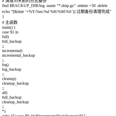
# 清理30天前的日志备份
find $BACKUP_DIR/log -name “*.dmp.gz” -mtime +30 -delete
echo “[$(date ‘+%Y-%m-%d %H:%M:%S’)] 过期备份清理完成”
}
# 主函数
main() {
case $1 in
full)
full_backup
;;
incremental)
incremental_backup
;;
log)
log_backup
;;
cleanup)
cleanup_backup
;;
all)
full_backup
cleanup_backup
;;
*)
echo “Usage: $0 {full|incremental|log|cleanup|all}”