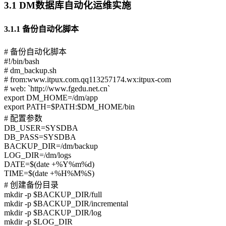
3.1 DM数据库自动化运维实施
3.1.1 备份自动化脚本
# 备份自动化脚本
#!/bin/bash
# dm_backup.sh
# from:www.itpux.com.qq113257174.wx:itpux-com
# web: `http://www.fgedu.net.cn`
export DM_HOME=/dm/app
export PATH=$PATH:$DM_HOME/bin
# 配置参数
DB_USER=SYSDBA
DB_PASS=SYSDBA
BACKUP_DIR=/dm/backup
LOG_DIR=/dm/logs
DATE=$(date +%Y%m%d)
TIME=$(date +%H%M%S)
# 创建备份目录
mkdir -p $BACKUP_DIR/full
mkdir -p $BACKUP_DIR/incremental
mkdir -p $BACKUP_DIR/log
mkdir -p $LOG_DIR