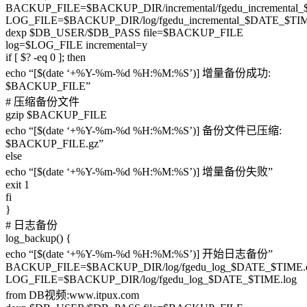
BACKUP_FILE=$BACKUP_DIR/incremental/fgedu_incremental
LOG_FILE=$BACKUP_DIR/log/fgedu_incremental_$DATE_$TIM
dexp $DB_USER/$DB_PASS file=$BACKUP_FILE
log=$LOG_FILE incremental=y
if [ $? -eq 0 ]; then
echo “[$(date ‘+%Y-%m-%d %H:%M:%S’)] 增量备份成功:
$BACKUP_FILE”
# 压缩备份文件
gzip $BACKUP_FILE
echo “[$(date ‘+%Y-%m-%d %H:%M:%S’)] 备份文件已压缩:
$BACKUP_FILE.gz”
else
echo “[$(date ‘+%Y-%m-%d %H:%M:%S’)] 增量备份失败”
exit 1
fi
}
# 日志备份
log_backup() {
echo “[$(date ‘+%Y-%m-%d %H:%M:%S’)] 开始日志备份”
BACKUP_FILE=$BACKUP_DIR/log/fgedu_log_$DATE_$TIME.
LOG_FILE=$BACKUP_DIR/log/fgedu_log_$DATE_$TIME.log
from DB视频:www.itpux.com