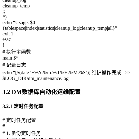
cleanup_log
cleanup_temp
;;
*)
echo “Usage: $0
{tablespace|index|statistics|cleanup_log|cleanup_temp|all}”
exit 1
esac
}
# 执行主函数
main $*
# 记录日志
echo “[$(date ‘+%Y-%m-%d %H:%M:%S’)] 维护操作完成” >>
$LOG_DIR/dm_maintenance.log
3.2 DM数据库自动化运维配置
3.2.1 定时任务配置
# 定时任务配置
#
# 1. 备份定时任务