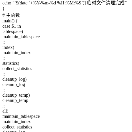
echo “[$(date ‘+%Y-%m-%d %H:%M:%S’)] 临时文件清理完成”
}
# 主函数
main() {
case $1 in
tablespace)
maintain_tablespace
;;
index)
maintain_index
;;
statistics)
collect_statistics
;;
cleanup_log)
cleanup_log
;;
cleanup_temp)
cleanup_temp
;;
all)
maintain_tablespace
maintain_index
collect_statistics