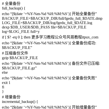
# 全量备份
full_backup() {
echo “[$(date ‘+%Y-%m-%d %H:%M:%S’)] 开始全量备份”
BACKUP_FILE=$BACKUP_DIR/full/fgedu_full_$DATE.dmp
LOG_FILE=$BACKUP_DIR/log/fgedu_full_$DATE.log
dexp $DB_USER/$DB_PASS file=$BACKUP_FILE
log=$LOG_FILE full=y
if [ $? -eq 0 ]; then 更多学习教程公众号风哥教程itpux_com
echo “[$(date ‘+%Y-%m-%d %H:%M:%S’)] 全量备份成功:
$BACKUP_FILE”
# 压缩备份文件
gzip $BACKUP_FILE
echo “[$(date ‘+%Y-%m-%d %H:%M:%S’)] 备份文件已压缩:
$BACKUP_FILE.gz”
else
echo “[$(date ‘+%Y-%m-%d %H:%M:%S’)] 全量备份失败”
exit 1
fi
}
# 增量备份
incremental_backup() {
echo “[$(date ‘+%Y-%m-%d %H:%M:%S’)] 开始增量备份”