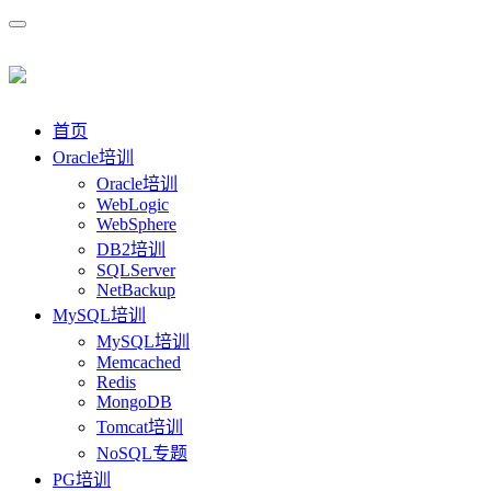
首页
Oracle培训
Oracle培训
WebLogic
WebSphere
DB2培训
SQLServer
NetBackup
MySQL培训
MySQL培训
Memcached
Redis
MongoDB
Tomcat培训
NoSQL专题
PG培训