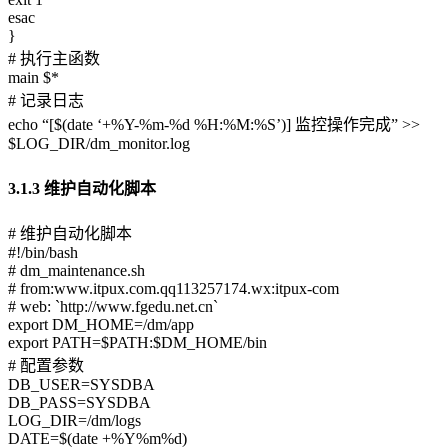
esac
}
# 执行主函数
main $*
# 记录日志
echo “[$(date ‘+%Y-%m-%d %H:%M:%S’)] 监控操作完成” >>
$LOG_DIR/dm_monitor.log
3.1.3 维护自动化脚本
# 维护自动化脚本
#!/bin/bash
# dm_maintenance.sh
# from:www.itpux.com.qq113257174.wx:itpux-com
# web: `http://www.fgedu.net.cn`
export DM_HOME=/dm/app
export PATH=$PATH:$DM_HOME/bin
# 配置参数
DB_USER=SYSDBA
DB_PASS=SYSDBA
LOG_DIR=/dm/logs
DATE=$(date +%Y%m%d)