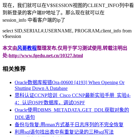
现在，我们就可以在V$SESSION视图的CLIENT_INFO列中看
到新登录的客户端IP地址了。那么现在就可以在
session_info 中看客户端的ip了
select SID,SERIAL#,USERNAME, PROGRAM,client_info from
v$session
本文由
风哥教程
整理发布,仅用于学习测试使用,转载注明出
处:
http://www.fgedu.net.cn/10327.html
相关推荐
Oracle数据库报错Ora-00600 [4193] When Opening Or
Shutting Down A Database
思科认证CCNP培训_Cisco CCNP最新实验手册_实验4-
4：认识OSPF数据库，调试OSPF
Oracle使用DBMS_METADATA.GET_DDL获取对象的
DDL语句
备份与恢复:用rman方式基于日志序列的不完全恢复
利用sql语句找出表中有重复记录的三种sql写法