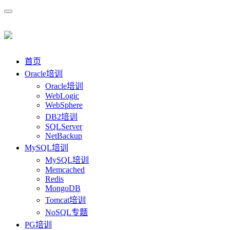
首页
Oracle培训
Oracle培训
WebLogic
WebSphere
DB2培训
SQLServer
NetBackup
MySQL培训
MySQL培训
Memcached
Redis
MongoDB
Tomcat培训
NoSQL专题
PG培训